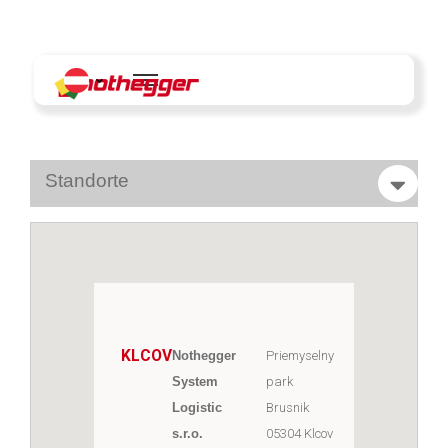
Skip
to
content
Standorte
KLCOV
Nothegger
Priemyselny
System
park
Email:
office@n
Logistic
Brusnik
s.r.o.
05304 Klcov