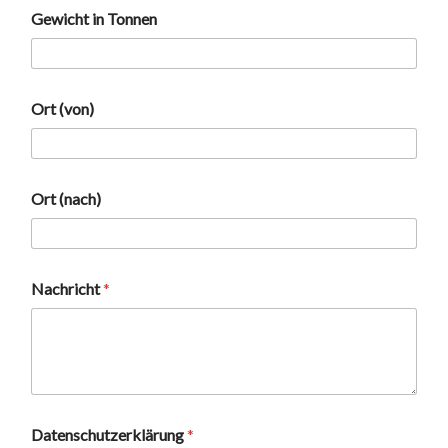
Gewicht in Tonnen
Ort (von)
(
Ort (nach)
v
o
n
)
*
Nachricht
*
O
r
t
Datenschutzerklärung
*