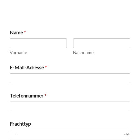
Name
*
Vorname
Nachname
(
E-Mail-Adresse
*
v
o
n
)
(
Telefonnummer
*
v
o
n
)
D
Frachttyp
a
t
e