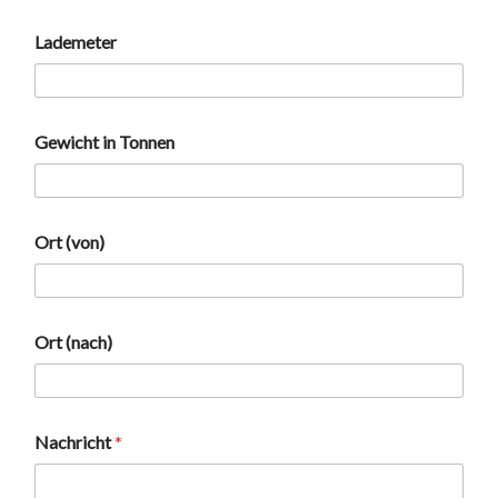
n
s
Lademeter
c
h
u
t
Gewicht in Tonnen
z
e
r
k
l
Ort (von)
ä
r
u
n
g
Ort (nach)
Nachricht
*