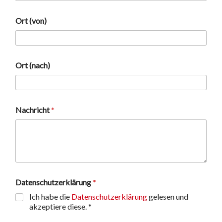
Ort (von)
Ort (nach)
N
Nachricht
*
a
m
e
T
o
n
n
e
Datenschutzerklärung
*
n
Ich habe die
Datenschutzerklärung
gelesen und
(
n
akzeptiere diese. *
a