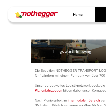
Skip
to
About
content
Home
Things worth knowing
Die Spedition NOTHEGGER TRANSPORT LOGISTIK 
fünf Ländern mit einem Fuhrpark von über 700
Unser europaweites Logistiknetzwerk deckt die
Planenfahrzeugen
bilden dabei unser Kerngesc
Nach Pionierarbeit im
intermodalen Bereich
ver
Süditalien. Jährlich verlagern wir über 55 Mio